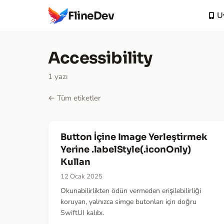
FlineDev
U
Accessibility
1 yazı
← Tüm etiketler
Button İçine Image Yerleştirmek
Yerine .labelStyle(.iconOnly)
Kullan
12 Ocak 2025
Okunabilirlikten ödün vermeden erişilebilirliği
koruyan, yalnızca simge butonları için doğru
SwiftUI kalıbı.