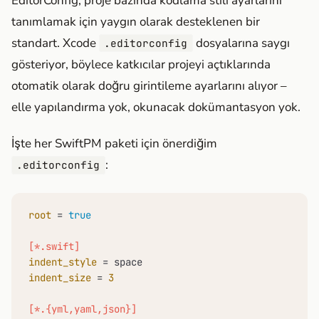
EditorConfig, proje bazında kodlama stili ayarlarını
tanımlamak için yaygın olarak desteklenen bir
standart. Xcode
dosyalarına saygı
.editorconfig
gösteriyor, böylece katkıcılar projeyi açtıklarında
otomatik olarak doğru girintileme ayarlarını alıyor –
elle yapılandırma yok, okunacak dokümantasyon yok.
İşte her SwiftPM paketi için önerdiğim
:
.editorconfig
root
 = 
true
[*.swift]
indent_style
indent_size
 = 
3
[*.{yml,yaml,json}]