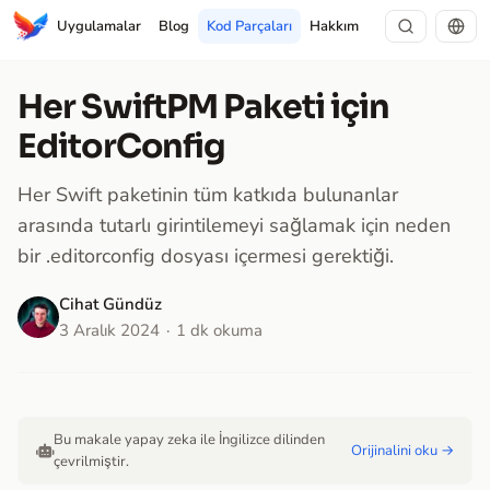
Uygulamalar
Blog
Kod Parçaları
Hakkım
Her SwiftPM Paketi için
EditorConfig
Her Swift paketinin tüm katkıda bulunanlar
arasında tutarlı girintilemeyi sağlamak için neden
bir .editorconfig dosyası içermesi gerektiği.
Cihat Gündüz
3 Aralık 2024
1 dk okuma
Bu makale yapay zeka ile İngilizce dilinden
Orijinalini oku →
çevrilmiştir.