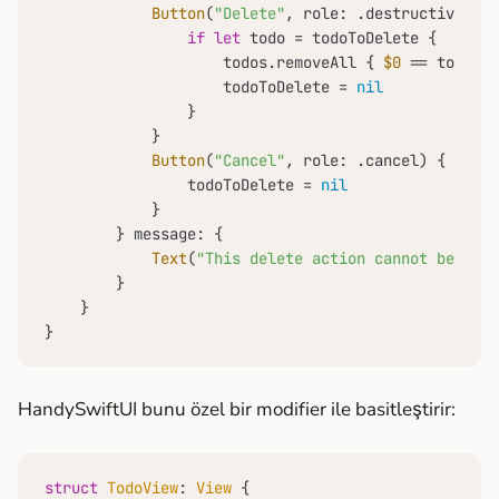
Button
(
"Delete"
, role: .destructive) {

if
let
 todo 
=
 todoToDelete {

                    todos.removeAll { 
$0
==
 todo }

                    todoToDelete 
=
nil
                }

            }

Button
(
"Cancel"
, role: .cancel) {

                todoToDelete 
=
nil
            }

        } message: {

Text
(
"This delete action cannot be undo
        }

    }

}
HandySwiftUI bunu özel bir modifier ile basitleştirir:
struct
TodoView
: 
View
 {
