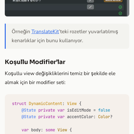
Örneğin
TranslateKit
’teki rozetler yuvarlatılmış
kenarlıklar için bunu kullanıyor.
Koşullu Modifier’lar
Koşullu view değişikliklerini temiz bir şekilde ele
almak için bir modifier seti:
struct
DynamicContent
: 
View
 {

@State
private
var
 isEditMode 
=
false
@State
private
var
 accentColor: 
Color
?

var
 body: 
some
View
 {
