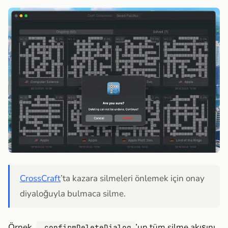
CrossCraft
’ta kazara silmeleri önlemek için onay
diyaloğuyla bulmaca silme.
Örnek,
’un tüm silme akışını
.confirmDeleteDialog