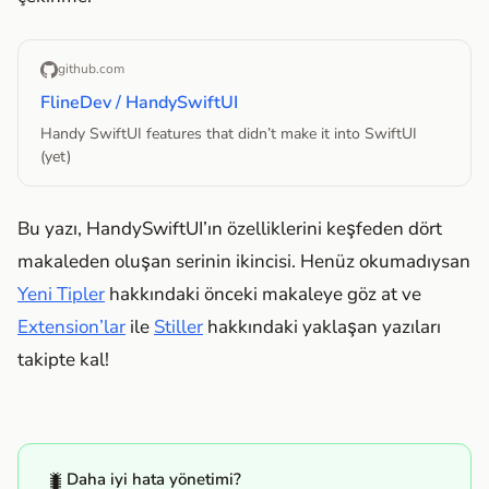
github.com
FlineDev / HandySwiftUI
Handy SwiftUI features that didn’t make it into SwiftUI
(yet)
Bu yazı, HandySwiftUI’ın özelliklerini keşfeden dört
makaleden oluşan serinin ikincisi. Henüz okumadıysan
Yeni Tipler
hakkındaki önceki makaleye göz at ve
Extension’lar
ile
Stiller
hakkındaki yaklaşan yazıları
takipte kal!
🐛
Daha iyi hata yönetimi?