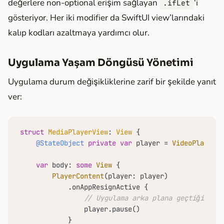
değerlere non-optional erişim sağlayan
‘i
.ifLet
gösteriyor. Her iki modifier da SwiftUI view’larındaki
kalıp kodları azaltmaya yardımcı olur.
Uygulama Yaşam Döngüsü Yönetimi
Uygulama durum değişikliklerine zarif bir şekilde yanıt
ver:
struct
MediaPlayerView
: 
View
 {

@StateObject
private
var
 player 
=
VideoPlayer
()

var
 body: 
some
View
 {

PlayerContent
(player: player)

            .onAppResignActive {

// Uygulama arka plana geçtiğinde o
                player.pause()

            }
