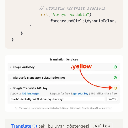
// Otomatik kontrast ayarıyla
Text
(
"Always readable"
)

                .foregroundStyle(dynamicColor, minC
        }

    }

}
TranslateKit
’teki bu uyarı göstergesi
.yellow