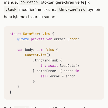
manuel
blokları gerektiren yerleşik
do-catch
modifier’ının aksine,
ayrı bir
.task
throwingTask
hata işleme closure’u sunar:
struct
DataView
: 
View
 {

@State
private
var
 error: 
Error
?

var
 body: 
some
View
 {

ContentView
()

            .throwingTask {

try
await
 loadData()

            } catchError: { error 
in
self
.error 
=
 error

            }

    }

}