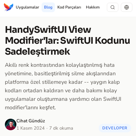
Uygulamalar
Blog
Kod Parçaları
Hakkım
HandySwiftUI View
Modifier'lar: SwiftUI Kodunu
Sadeleştirmek
Akıllı renk kontrastından kolaylaştırılmış hata
yönetimine, basitleştirilmiş silme akışlarından
platforma özel stillemeye kadar -- yaygın kalıp
kodları ortadan kaldıran ve daha bakımı kolay
uygulamalar oluşturmana yardımcı olan SwiftUI
modifier'larını keşfet.
Cihat Gündüz
1 Kasım 2024
7 dk okuma
DEVELOPER