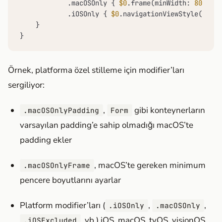
            .macOSOnly { 
$0
.frame(minWidth: 
800
) }

            .iOSOnly { 
$0
.navigationViewStyle(.stac
    }

}
Örnek, platforma özel stilleme için modifier’ları
sergiliyor:
,
gibi konteynerların
.macOSOnlyPadding
Form
varsayılan padding’e sahip olmadığı macOS’te
padding ekler
, macOS’te gereken minimum
.macOSOnlyFrame
pencere boyutlarını ayarlar
Platform modifier’ları (
,
,
.iOSOnly
.macOSOnly
, vb.) iOS, macOS, tvOS, visionOS
.iOSExcluded