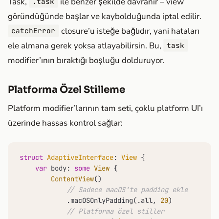
Task,
ile benzer şekilde davranır – view
.task
göründüğünde başlar ve kaybolduğunda iptal edilir.
closure’u isteğe bağlıdır, yani hataları
catchError
ele almana gerek yoksa atlayabilirsin. Bu,
task
modifier’ının bıraktığı boşluğu dolduruyor.
Platforma Özel Stilleme
Platform modifier’larının tam seti, çoklu platform UI’ı
üzerinde hassas kontrol sağlar:
struct
AdaptiveInterface
: 
View
 {

var
 body: 
some
View
 {

ContentView
()

// Sadece macOS'te padding ekle
            .macOSOnlyPadding(.all, 
20
)

// Platforma özel stiller