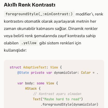
Akıllı Renk Kontrastı
modifier’ı, renk
foregroundStyle(_:minContrast:)
kontrastını otomatik olarak ayarlayarak metnin her
zaman okunabilir kalmasını sağlar. Dinamik renkler
veya belirli renk şemalarında zayıf kontrasta sahip
olabilen
gibi sistem renkleri için
.yellow
kullanışlıdır:
struct
AdaptiveText
: 
View
 {

@State
private
var
 dynamicColor: 
Color
=
 .yello
var
 body: 
some
View
 {

HStack
 {

// Kontrast ayarı olmadan
Text
(
"Maybe hard to read"
)

                .foregroundStyle(dynamicColor)
