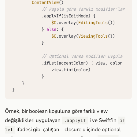
ContentView
()

// Koşula göre farklı modifier'lar uygu
            .applyIf(isEditMode) {

$0
.overlay(
EditingTools
())

            } 
else
: {

$0
.overlay(
ViewingTools
())

            }

// Optional varsa modifier uygula
            .ifLet(accentColor) { view, color 
in
                view.tint(color)

            }

    }

}
Örnek, bir boolean koşuluna göre farklı view
değişiklikleri uygulayan
‘i ve Swift’in
.applyIf
if
ifadesi gibi çalışan – closure’u içinde optional
let