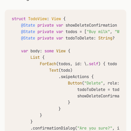
struct
TodoView
: 
View
 {

@State
private
var
 showDeleteConfirmation 
=
fal
@State
private
var
 todos 
=
 [
"Buy milk"
, 
"Walk d
@State
private
var
 todoToDelete: 
String
?

var
 body: 
some
View
 {

List
 {

ForEach
(todos, id: \.
self
) { todo 
in
Text
(todo)

                    .swipeActions {

Button
(
"Delete"
, role: .des
                            todoToDelete 
=
 todo

                            showDeleteConfirmation 
                        }

                    }

            }

        }

        .confirmationDialog(
"Are you sure?"
, isPres