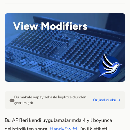
Bu makale yapay zeka ile İngilizce dilinden
Orijinalini oku →
çevrilmiştir.
Bu API’leri kendi uygulamalarımda 4 yıl boyunca
geliştirdikten sonra,
HandySwiftUI
’ın ilk etiketli