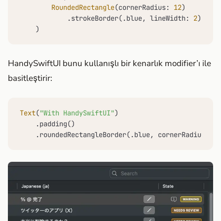
RoundedRectangle
(cornerRadius: 
12
)

            .strokeBorder(.blue, lineWidth: 
2
)

    )
HandySwiftUI bunu kullanışlı bir kenarlık modifier’ı ile
basitleştirir:
Text
(
"With HandySwiftUI"
)

    .padding()

    .roundedRectangleBorder(.blue, cornerRadius: 
12