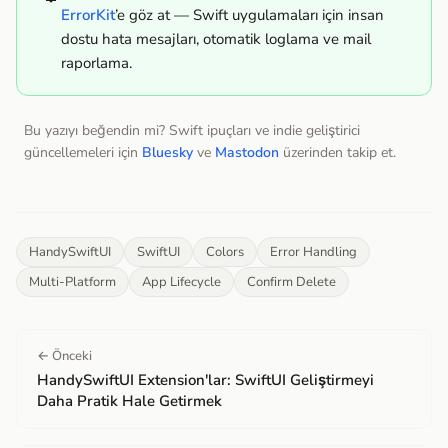
ErrorKit
’e göz at — Swift uygulamaları için insan
dostu hata mesajları, otomatik loglama ve mail
raporlama.
Bu yazıyı beğendin mi? Swift ipuçları ve indie geliştirici
güncellemeleri için
Bluesky
ve
Mastodon
üzerinden takip et.
HandySwiftUI
SwiftUI
Colors
Error Handling
Multi-Platform
App Lifecycle
Confirm Delete
← Önceki
HandySwiftUI Extension'lar: SwiftUI Geliştirmeyi
Daha Pratik Hale Getirmek