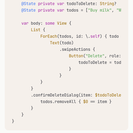
@State
private
var
 todoToDelete: 
String
?

@State
private
var
 todos 
=
 [
"Buy milk"
, 
"Walk d
var
 body: 
some
View
 {

List
 {

ForEach
(todos, id: \.
self
) { todo 
in
Text
(todo)

                    .swipeActions {

Button
(
"Delete"
, role: .des
                            todoToDelete 
=
 todo

                        }

                    }

            }

        }

        .confirmDeleteDialog(item: 
$todoToDelete
) {
            todos.removeAll { 
$0
==
 item }

        }

    }

}