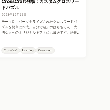
CrossCraft登場：カスタムクロスワー
ドパズル
2023年12月15日
テーマ別・パーソナライズされたクロスワードパ
ズルを簡単に作成。自分で遊ぶのはもちろん、大
切な人へのオリジナルギフトにも最適です。語彙
学習や、生徒・友人へのクイズチャレンジにも活
用できます。
CrossCraft
Learning
Crossword