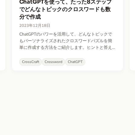
ChatGPTを使って、たった8ステップ
でどんなトピックのクロスワードも数
分で作成
2023年12月18日
ChatGPTのパワーを活用して、どんなトピックで
もパーソナライズされたクロスワードパズルを簡
単に作成する方法をご紹介します。ヒントと答え
のペアの生成から、CrossCraftアプリでのパズル作
成・カスタマイズまで、8つのシンプルなステップ
CrossCraft
Crossword
ChatGPT
で解説します。