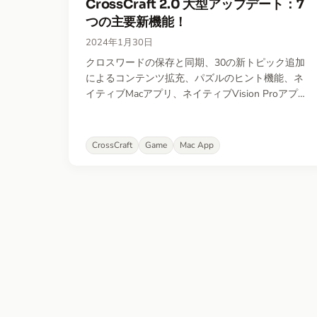
CrossCraft 2.0 大型アップデート：7
つの主要新機能！
2024年1月30日
クロスワードの保存と同期、30の新トピック追加
によるコンテンツ拡充、パズルのヒント機能、ネ
イティブMacアプリ、ネイティブVision Proアプ
リ、対戦プレイのための共有機能など、主要な改
善をお届けします。
CrossCraft
Game
Mac App