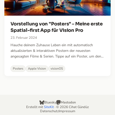
Vorstellung von "Posters" – Meine erste
Spatial-first App für Vision Pro
23. Februar 2024
Hauche deinem Zuhause Leben ein mit automatisch
aktualisierten & interaktiven Postern der neuesten
angesagten Filme & Serien. Tippe auf ein Poster, um den
Trailer anzusehen, herauszufinden wo es gerade gestreamt
wird, oder ein Kino in deiner Nähe zu finden. Die Zukunft
Posters
Apple Vision
visionOS
ist da!
Bluesky
Mastodon
Erstellt mit
SiteKit
· © 2026 Cihat Gündüz
Datenschutz
Impressum