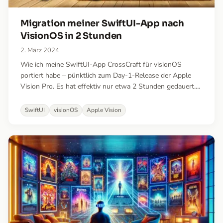
Migration meiner SwiftUI-App nach
VisionOS in 2 Stunden
2. März 2024
Wie ich meine SwiftUI-App CrossCraft für visionOS
portiert habe – pünktlich zum Day-1-Release der Apple
Vision Pro. Es hat effektiv nur etwa 2 Stunden gedauert.
Dieser Artikel fasst meine wichtigsten Erkenntnisse
zusammen.
SwiftUI
visionOS
Apple Vision