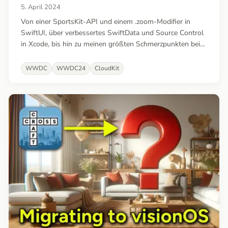
5. April 2024
Von einer SportsKit-API und einem .zoom-Modifier in
SwiftUI, über verbessertes SwiftData und Source Control
in Xcode, bis hin zu meinen größten Schmerzpunkten bei
tvOS und visionOS – und vielem mehr! Eine Mischung aus
langjährigen Wünschen und frischen Ideen.
WWDC
WWDC24
CloudKit