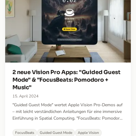
2 neue Vision Pro Apps: "Guided Guest
Mode" & "FocusBeats: Pomodoro +
Music"
15. April 2024
"Guided Guest Mode" wertet Apple Vision Pro-Demos auf
– mit leicht verständlichen Anleitungen für eine immersive
Einführung in Spatial Computing. "FocusBeats: Pomodoro
+ Music" kombiniert die produktivitätssteigernde
Pomodoro-Technik mit thematischer Musik, um den Fokus
FocusBeats
Guided Guest Mode
Apple Vision