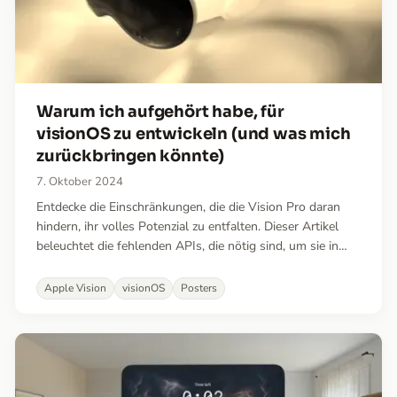
Warum ich aufgehört habe, für
visionOS zu entwickeln (und was mich
zurückbringen könnte)
7. Oktober 2024
Entdecke die Einschränkungen, die die Vision Pro daran
hindern, ihr volles Potenzial zu entfalten. Dieser Artikel
beleuchtet die fehlenden APIs, die nötig sind, um sie in
eine echte Mixed-Reality-Plattform zu verwandeln, und
diskutiert, was sich dafür ändern muss.
Apple Vision
visionOS
Posters