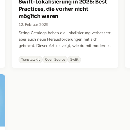
Swift-Lokalisierung in 2025: Best
Practices, die vorher nicht
möglich waren
12. Februar 2025
String Catalogs haben die Lokalisierung verbessert,
aber auch neue Herausforderungen mit sich
gebracht. Dieser Artikel zeigt, wie du mit modernen
Best Practices und einem neuen Open-Source-Tool
Struktur und Effizienz zurückgewinnst – und
TranslateKit
Open Source
Swift
vielleicht die Art, wie du lokalisierst, grundlegend
veränderst.