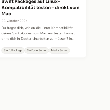
Swift Packages auf Linux-
Kompatibilität testen – direkt vom
Mac
22. Oktober 2024
Du fragst dich, wie du die Linux-Kompatibilität
deines Swift-Codes vom Mac aus testen kannst,
ohne dich in Docker einarbeiten zu müssen? In
diesem Artikel zeige ich dir einen einfachen Befehl,
der den Prozess mühelos macht!
Swift Package
Swift on Server
Media Server