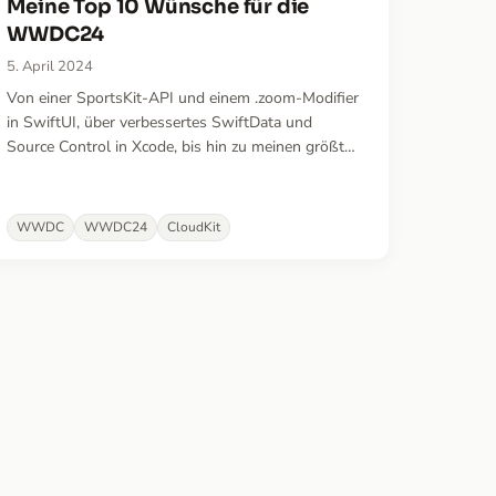
Meine Top 10 Wünsche für die
WWDC24
5. April 2024
Von einer SportsKit-API und einem .zoom-Modifier
in SwiftUI, über verbessertes SwiftData und
Source Control in Xcode, bis hin zu meinen größten
Schmerzpunkten bei tvOS und visionOS – und
vielem mehr! Eine Mischung aus langjährigen
Wünschen und frischen Ideen.
WWDC
WWDC24
CloudKit