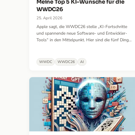
Meine Top 5 KI-Wünsche für die
WWDC26
25. April 2026
Apple sagt, die WWDC26 stelle „KI-Fortschritte
und spannende neue Software- und Entwickler-
Tools“ in den Mittelpunkt. Hier sind die fünf Dinge,
die ich mir am meisten wünsche – die Lücken, die
mich im Zeitalter von Agentic Engineering am
stärksten ausbremsen.
WWDC
WWDC26
AI