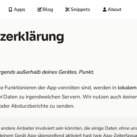
Apps
Blog
Snippets
About
zerklärung
rgends außerhalb deines Gerätes, Punkt.
kte Funktionieren der App vonnöten sind, werden in
lokalem
i
Daten zu irgendwelchen Servern. Wir nutzen auch
keine
oder Absturzberichte zu senden.
andere Anbieter involviert sein könnten, die einige Daten
ohne uns
deinem Gerät App-übergreifend aktiviert hast (wie App-Zeiterfassu