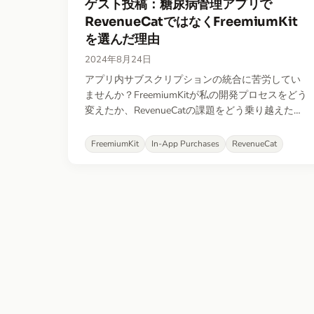
ゲスト投稿：糖尿病管理アプリで
RevenueCatではなくFreemiumKit
を選んだ理由
2024年8月24日
アプリ内サブスクリプションの統合に苦労してい
ませんか？FreemiumKitが私の開発プロセスをどう
変えたか、RevenueCatの課題をどう乗り越えた
か、アプリのリリースをどう加速したかをお伝え
します。
FreemiumKit
In-App Purchases
RevenueCat