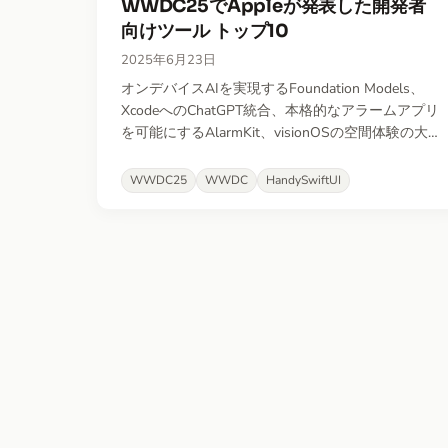
WWDC25でAppleが発表した開発者
向けツール トップ10
2025年6月23日
オンデバイスAIを実現するFoundation Models、
XcodeへのChatGPT統合、本格的なアラームアプリ
を可能にするAlarmKit、visionOSの空間体験の大
幅改善など、画期的な新機能をご紹介します。
WWDC25
WWDC
HandySwiftUI