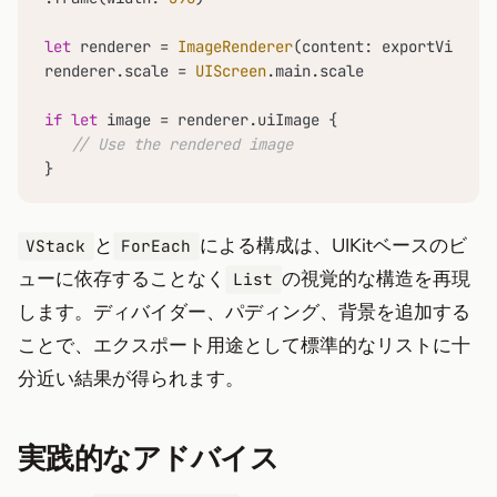
let
 renderer 
=
ImageRenderer
(content: exportView)

renderer.scale 
=
UIScreen
.main.scale

if
let
 image 
=
 renderer.uiImage {

// Use the rendered image
}
と
による構成は、UIKitベースのビ
VStack
ForEach
ューに依存することなく
の視覚的な構造を再現
List
します。ディバイダー、パディング、背景を追加する
ことで、エクスポート用途として標準的なリストに十
分近い結果が得られます。
実践的なアドバイス