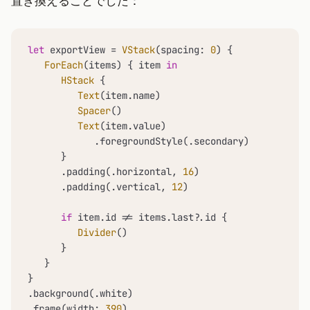
置き換えることでした：
let
 exportView 
=
VStack
(spacing: 
0
) {

ForEach
(items) { item 
in
HStack
 {

Text
(item.name)

Spacer
()

Text
(item.value)

            .foregroundStyle(.secondary)

      }

      .padding(.horizontal, 
16
)

      .padding(.vertical, 
12
)

if
 item.id 
!=
 items.last
?
.id {

Divider
()

      }

   }

}

.background(.white)

.frame(width: 
390
)
