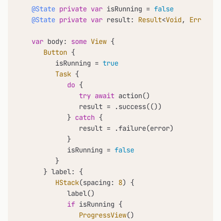
@State
private
var
 isRunning 
=
false
@State
private
var
 result: 
Result
<
Void
, 
Error
>?

var
 body: 
some
View
 {

Button
 {

         isRunning 
=
true
Task
 {

do
 {

try
await
 action()

               result 
=
 .success(())

            } 
catch
 {

               result 
=
 .failure(error)

            }

            isRunning 
=
false
         }

      } label: {

HStack
(spacing: 
8
) {

            label()

if
 isRunning {

ProgressView
()
