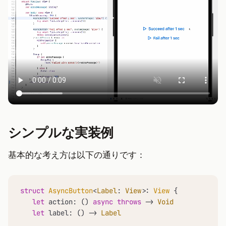
シンプルな実装例
基本的な考え方は以下の通りです：
struct
AsyncButton
<
Label
: 
View
>: 
View
 {

let
 action: () 
async
throws
 -> 
Void
let
 label: () -> 
Label