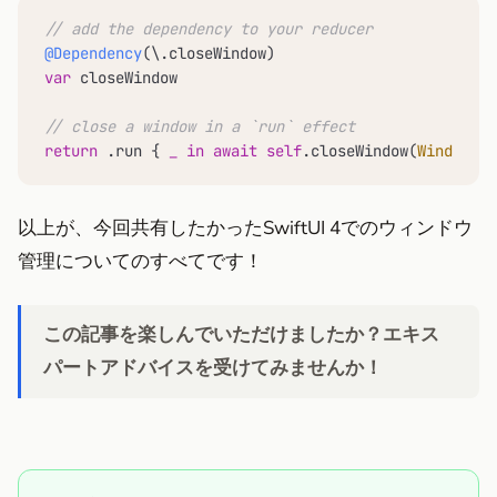
// add the dependency to your reducer
@Dependency
var
 closeWindow

// close a window in a `run` effect
return
 .run { 
_
in
await
self
.closeWindow(
Window
.pa
以上が、今回共有したかったSwiftUI 4でのウィンドウ
管理についてのすべてです！
この記事を楽しんでいただけましたか？エキス
パートアドバイスを受けてみませんか！