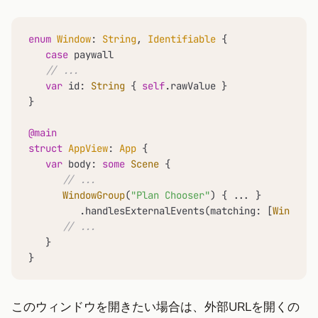
enum
Window
: 
String
, 
Identifiable
 {

case
 paywall

// ...
var
 id: 
String
 { 
self
.rawValue }

}

@main
struct
AppView
: 
App
 {

var
 body: 
some
Scene
 {

// ...
WindowGroup
(
"Plan Chooser"
) { 
...
 }

         .handlesExternalEvents(matching: [
Window
.p
// ...
   }

}
このウィンドウを開きたい場合は、外部URLを開くの