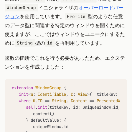
イニシャライザの
オーバーロードバー
WindowGroup
ジョン
を使用しています。
型のような任意
Profile
のデータ型に関連する特定のウィンドウを開くために
使えますが、ここではウィンドウをユニークにするた
めに
型の
を再利用しています。
String
id
複数の箇所でこれを行う必要があったため、エクステ
ンションを作成しました：
extension
WindowGroup
 {

init
<
W
: 
Identifiable
, 
C
: 
View
>(
_
titleKey
: 
Local
where
W
.
ID
==
String
, 
Content
==
PresentedWindo
self
.
init
(titleKey, id: uniqueWindow.id, for:
         content()

      } defaultValue: {

         uniqueWindow.id
