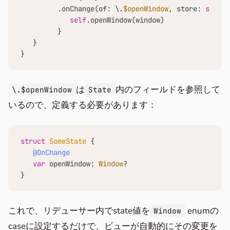
         .onChange(of: \.
$openWindow
, store: 
self
.s
self
.openWindow(window)

         }

   }

}
は
内のフィールドを参照して
\.$openWindow
State
いるので、定義する必要があります：
struct
SomeState
 {

@OnChange
var
 openWindow: 
Window
?

}
これで、リデューサー内でstate値を
enumの
Window
caseに設定するだけで、ビューが自動的にその変更を