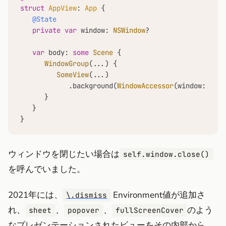
struct
AppView
: 
App
 {

@State
private
var
 window: 
NSWindow
?

var
 body: 
some
Scene
 {

WindowGroup
(
...
) {

SomeView
(
...
)

            .background(
WindowAccessor
(window: 
self
      }

   }

}
ウィンドウを閉じたい場合は
self.window.close()
を呼んでいました。
2021年には、
Environment値が追加さ
\.dismiss
れ、
、
、
のよう
sheet
popover
fullScreenCover
なプレゼンテーションされたビューをその内部から