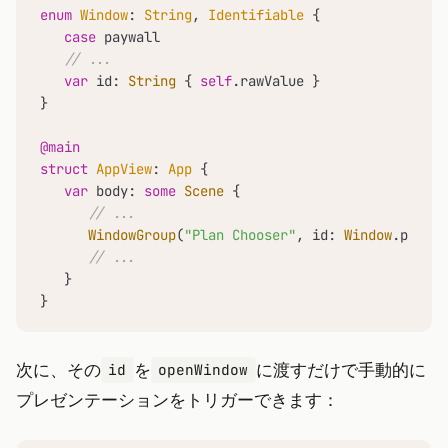
enum
Window
: 
String
, 
Identifiable
 {

case
 paywall

// ...
var
 id: 
String
 { 
self
.rawValue }

}

@main
struct
AppView
: 
App
 {

var
 body: 
some
Scene
 {

// ...
WindowGroup
(
"Plan Chooser"
, id: 
Window
.paywal
// ...
   }

}
次に、その
を
に渡すだけで手動的に
id
openWindow
プレゼンテーションをトリガーできます：