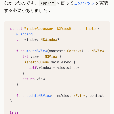
なかったのです。
を使って
このハック
を実装
AppKit
する必要がありました：
struct
WindowAccessor
: 
NSViewRepresentable
 {

@Binding
var
 window: 
NSWindow
?

func
makeNSView
(
context
: 
Context
) -> 
NSView
 {

let
 view 
=
NSView
()

DispatchQueue
.main.async {

self
.window 
=
 view.window

      }

return
 view

   }

func
updateNSView
(
_
nsView
: 
NSView
, 
context
: 
Con
}

@main