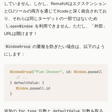
していません。しかし、RemafoXはエクステンション
とCLIツールの両方を通じてXcodeと深く統合されてお
り、それらは同じターゲットの一部ではないため
を利用できません。ただし、「外部」
\.openWindow
URLは開けます！
の重複を防ぎたい場合は、以下のよう
WindowGroup
にします：
WindowGroup
(
"Plan Chooser"
, id: 
Window
.paywall.id, 
// ...
} defaultValue: {

Window
.paywall.id

}
追加の
引数と
引数を取る
for type
defaultValue