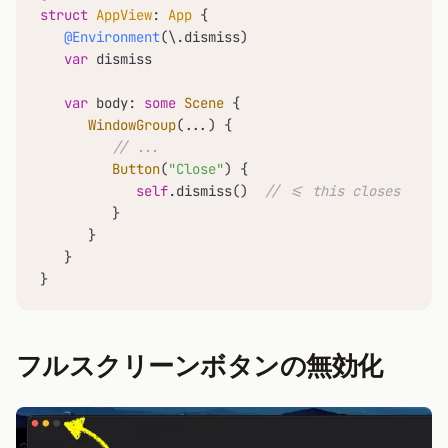
struct
AppView
: 
App
 {

@Environment
(\.dismiss)

var
 dismiss

var
 body: 
some
Scene
 {

WindowGroup
(
...
) {

// ...
Button
(
"Close"
) {

self
.dismiss()  
// <= this closes the w
         }

      }

   }

}
フルスクリーンボタンの無効化