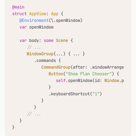
@main
struct
AppView
: 
App
 {

@Environment
(\.openWindow)

var
 openWindow

var
 body: 
some
Scene
 {

// ...
WindowGroup
(
...
) { 
...
 }

         .commands {

CommandGroup
(after: .windowArrangement)
Button
(
"Show Plan Chooser"
) {

self
.openWindow(id: 
Window
.paywal
               }

               .keyboardShortcut(
"1"
)

            }

         }

// ...
   }

}