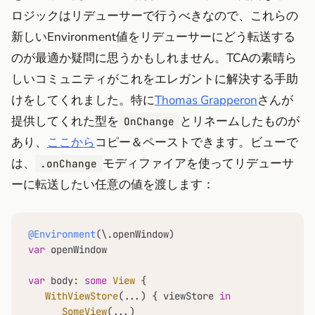
ロジックはリデューサーで行うべきなので、これらの
新しいEnvironment値をリデューサーにどう転送する
のが最適か疑問に思うかもしれません。TCAの素晴ら
しいコミュニティがこれをエレガントに解決する手助
けをしてくれました。特に
Thomas Grapperon
さんが
提供してくれた型を
とリネームしたものが
OnChange
あり、
ここから
コピー＆ペーストできます。ビューで
は、
モディファイアを使ってリデューサ
.onChange
ーに転送したい任意の値を渡します：
@Environment
var
 openWindow

var
 body: 
some
View
 {

WithViewStore
(
...
) { viewStore 
in
SomeView
(
...
)
