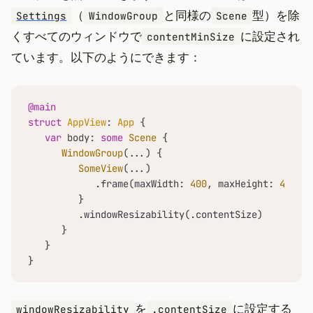
（
と同様の
型）を除
Settings
WindowGroup
Scene
くすべてのウィンドウで
に設定され
contentMinSize
ています。以下のようにできます：
@main
struct
AppView
: 
App
 {

var
 body: 
some
Scene
 {

WindowGroup
(
...
) {

SomeView
(
...
)

            .frame(maxWidth: 
400
, maxHeight: 
400
)

         }

         .windowResizability(.contentSize)

      }

   }

}
を
に設定する
windowResizability
.contentSize