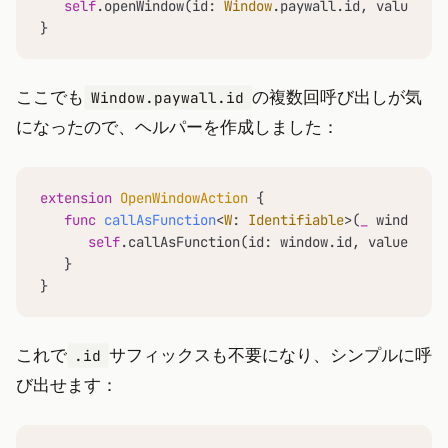
self
.openWindow(id: 
Window
.paywall.id, value: 
Wi
}
ここでも
の複数回呼び出しが気
Window.paywall.id
になったので、ヘルパーを作成しました：
extension
OpenWindowAction
 {

func
callAsFunction
<
W
: 
Identifiable
>(
_
window
: 
W
self
.callAsFunction(id: window.id, value: win
   }

}
これで
サフィックスも不要になり、シンプルに呼
.id
び出せます：