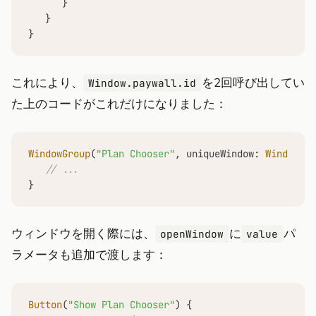
      }

   }

}
これにより、
を2回呼び出してい
Window.paywall.id
た上のコードがこれだけになりました：
WindowGroup
(
"Plan Chooser"
, uniqueWindow: 
Window
.pa
// ...
}
ウィンドウを開く際には、
に
パ
openWindow
value
ラメータも追加で渡します：
Button
(
"Show Plan Chooser"
) {
