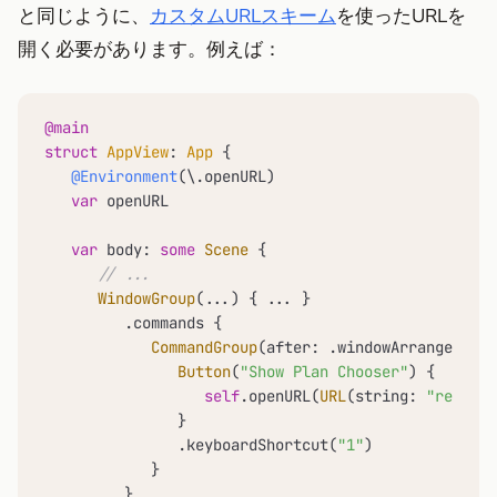
と同じように、
カスタムURLスキーム
を使ったURLを
開く必要があります。例えば：
@main
struct
AppView
: 
App
 {

@Environment
(\.openURL)

var
 openURL

var
 body: 
some
Scene
 {

// ...
WindowGroup
(
...
) { 
...
 }

         .commands {

CommandGroup
(after: .windowArrangement)
Button
(
"Show Plan Chooser"
) {

self
.openURL(
URL
(string: 
"remafox
               }

               .keyboardShortcut(
"1"
)

            }

         }
