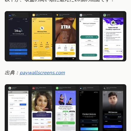
出典：
paywallscreens.com