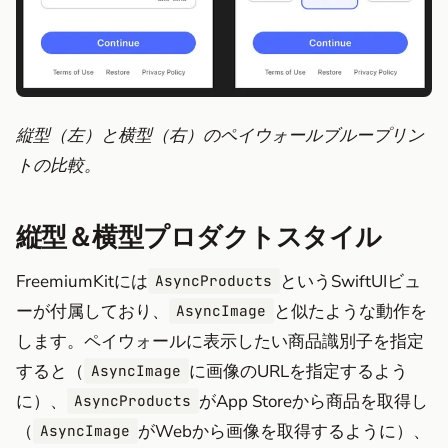
縦型（左）と横型（右）のペイウォールブループリン
トの比較。
縦型＆横型プロダクトスタイル
FreemiumKitには
というSwiftUIビュ
AsyncProducts
ーが付属しており、
と似たような動作を
AsyncImage
します。ペイウォールに表示したい商品識別子を指定
すると（
に画像のURLを指定するよう
AsyncImage
に）、
がApp Storeから商品を取得し
AsyncProducts
（
がWebから画像を取得するように）、
AsyncImage