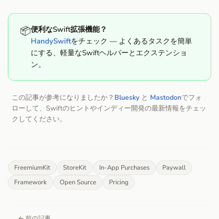
📦
便利なSwift拡張機能？
HandySwift
をチェック — よくあるタスクを簡単
にする、軽量なSwiftヘルパーとエクステンショ
ン。
この記事が参考になりましたか？
Bluesky
と
Mastodon
でフォ
ローして、Swiftのヒントやインディー開発の最新情報をチェッ
クしてください。
FreemiumKit
StoreKit
In-App Purchases
Paywall
Framework
Open Source
Pricing
← 前の記事