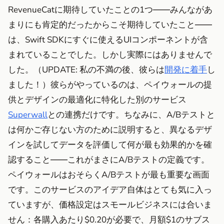
RevenueCatに期待していたことの1つ――みんながあ
まりにも肯定的だったからこそ期待していたこと――
は、Swift SDKにすぐに使えるUIコンポーネントが含
まれていることでした。しかし実際にはありませんで
した。（UPDATE: 私の不満の後、彼らは
開発に着手
し
ました！）彼らがやっているのは、ペイウォールの提
供とデザインの最適化に特化した別のサービス
Superwall
との連携だけです。ちなみに、A/Bテストと
は何かご存じない方のために説明すると、異なるデザ
インを試してデータを評価して何が最も効果的かを確
認すること――これがまさにA/Bテストの定義です。
ペイウォールはおそらくA/Bテストが最も重要な画面
です。このサービスのアイデア自体はとても気に入っ
ていますが、価格設定はスモールビジネスには合いま
せん：各購入あたり$0.20が必要で、月額$1のサブス