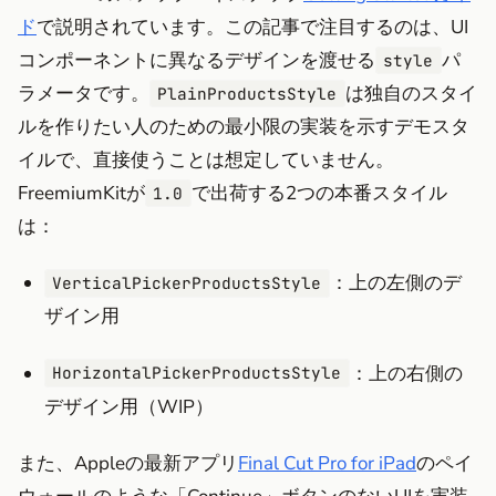
ド
で説明されています。この記事で注目するのは、UI
コンポーネントに異なるデザインを渡せる
パ
style
ラメータです。
は独自のスタイ
PlainProductsStyle
ルを作りたい人のための最小限の実装を示すデモスタ
イルで、直接使うことは想定していません。
FreemiumKitが
で出荷する2つの本番スタイル
1.0
は：
：上の左側のデ
VerticalPickerProductsStyle
ザイン用
：上の右側の
HorizontalPickerProductsStyle
デザイン用（WIP）
また、Appleの最新アプリ
Final Cut Pro for iPad
のペイ