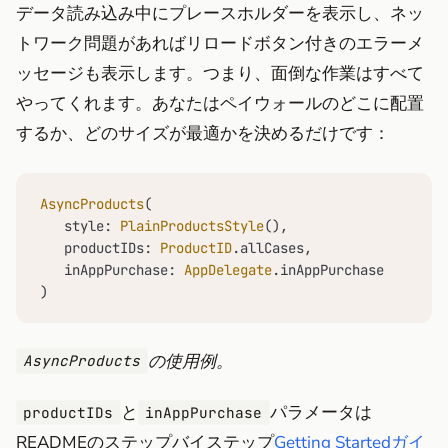
データ読み込み中にプレースホルダーを表示し、ネッ
トワーク問題があればリロードボタン付きのエラーメ
ッセージも表示します。つまり、面倒な作業はすべて
やってくれます。あなたはペイウォールのどこに配置
するか、どのサイズが最適かを決めるだけです：
AsyncProducts
(

   style: 
PlainProductsStyle
(),

   productIDs: 
ProductID
.allCases,

   inAppPurchase: 
AppDelegate
.inAppPurchase

)
の使用例。
AsyncProducts
と
パラメータは
productIDs
inAppPurchase
READMEのステップバイステップ
Getting Startedガイ