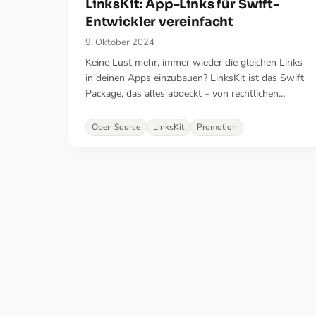
LinksKit: App-Links für Swift-
Entwickler vereinfacht
9. Oktober 2024
Keine Lust mehr, immer wieder die gleichen Links
in deinen Apps einzubauen? LinksKit ist das Swift
Package, das alles abdeckt – von rechtlichen
Anforderungen bis Cross-Promotion – und dir Zeit
spart und die Sichtbarkeit deiner Apps steigert.
Open Source
LinksKit
Promotion