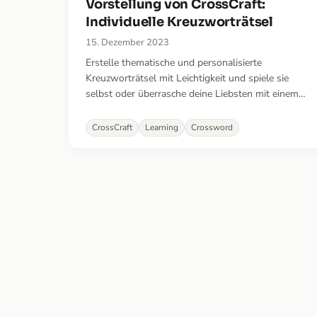
Vorstellung von CrossCraft:
Individuelle Kreuzworträtsel
15. Dezember 2023
Erstelle thematische und personalisierte
Kreuzworträtsel mit Leichtigkeit und spiele sie
selbst oder überrasche deine Liebsten mit einem
maßgeschneiderten Geschenk. Perfekt auch, um
spielerisch Vokabeln zu lernen oder deine Schüler
CrossCraft
Learning
Crossword
oder Freunde mit einem unterhaltsamen Quiz
herauszufordern.