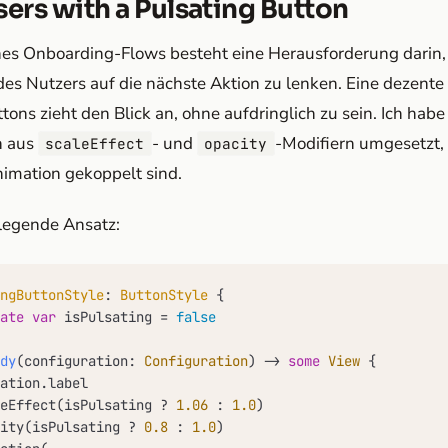
ers with a Pulsating Button
nes Onboarding-Flows besteht eine Herausforderung darin,
s Nutzers auf die nächste Aktion zu lenken. Eine dezente
ons zieht den Blick an, ohne aufdringlich zu sein. Ich habe
n aus
- und
-Modifiern umgesetzt, 
scaleEffect
opacity
imation gekoppelt sind.
dlegende Ansatz:
ngButtonStyle
: 
ButtonStyle
 {

ate
var
 isPulsating 
=
false
dy
(
configuration
: 
Configuration
) -> 
some
View
 {

ation.label

eEffect(isPulsating 
?
1.06
 : 
1.0
)

ity(isPulsating 
?
0.8
 : 
1.0
)
