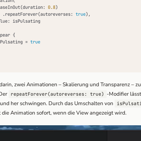
ation(

aseInOut(duration: 
0.8
)

 .repeatForever(autoreverses: 
true
),

lue: isPulsating

pear {

Pulsating 
=
true
 darin, zwei Animationen – Skalierung und Transparenz – zu
 Der
-Modifier läss
repeatForever(autoreverses: true)
in und her schwingen. Durch das Umschalten von
isPulsat
t die Animation sofort, wenn die View angezeigt wird.