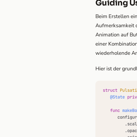
Guiding Us
Beim Erstellen ei
Aufmerksamkeit de
Animation auf Butt
einer Kombinatio
wiederholende An
Hier ist der grun
struct
Pulsati
@State
priv
func
makeBo
      configur
         .scal
         .opac