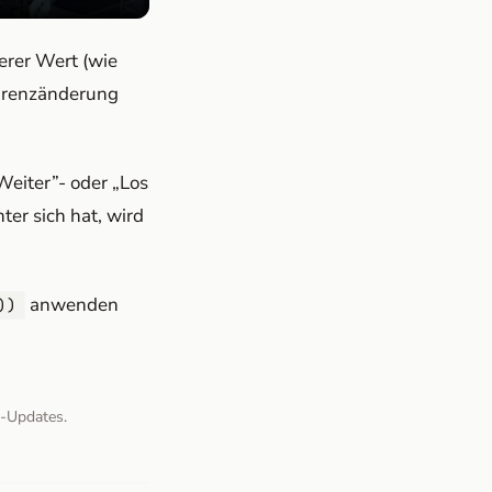
erer Wert (wie
parenzänderung
Weiter”- oder „Los
er sich hat, wird
anwenden
))
v-Updates.