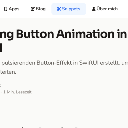
Apps
Blog
Snippets
Über mich
ing Button Animation in
I
pulsierenden Button-Effekt in SwiftUI erstellt, u
leiten.
z
1 Min. Lesezeit