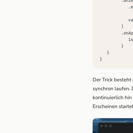
         .anim
            .e
              
            va
         )

         .onAp
            is
         }

   }

}
Der Trick besteht
synchron laufen.
kontinuierlich h
Erscheinen starte