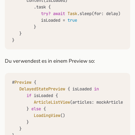
      content(isLoaded)

         .task {

try?
await
Task
.sleep(for: delay)

            isLoaded 
=
true
         }

   }

}
Du verwendest es in einem Preview so:
#
Preview
 {

DelayedStatePreview
 { isLoaded 
in
if
 isLoaded {

ArticleListView
(articles: mockArticles)

      } 
else
 {

LoadingView
()

      }

   }
