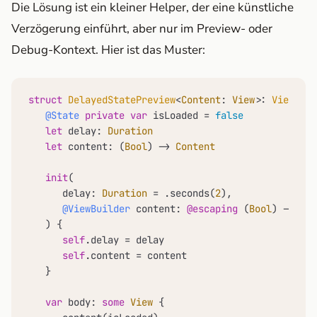
Die Lösung ist ein kleiner Helper, der eine künstliche
Verzögerung einführt, aber nur im Preview- oder
Debug-Kontext. Hier ist das Muster:
struct
DelayedStatePreview
<
Content
: 
View
>: 
View
 {

@State
private
var
 isLoaded 
=
false
let
 delay: 
Duration
let
 content: (
Bool
) -> 
Content
init
(

delay
: 
Duration
=
 .seconds(
2
),

@ViewBuilder
content
: 
@escaping
 (
Bool
) -> 
Con
   ) {

self
.delay 
=
 delay

self
.content 
=
 content

   }

var
 body: 
some
View
 {
