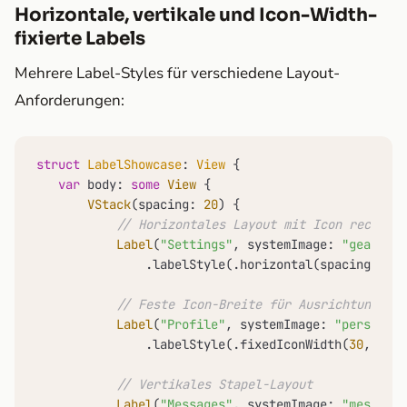
Horizontale, vertikale und Icon-Width-
fixierte Labels
Mehrere Label-Styles für verschiedene Layout-
Anforderungen:
struct
LabelShowcase
: 
View
 {

var
 body: 
some
View
 {

VStack
(spacing: 
20
) {

// Horizontales Layout mit Icon rechts
Label
(
"Settings"
, systemImage: 
"gear"
)

               .labelStyle(.horizontal(spacing: 
8
, 
// Feste Icon-Breite für Ausrichtung
Label
(
"Profile"
, systemImage: 
"person"
)

               .labelStyle(.fixedIconWidth(
30
, icon
// Vertikales Stapel-Layout
Label
(
"Messages"
, systemImage: 
"message.