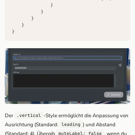
                }

            }

        }

    }

}
Der
-Style ermöglicht die Anpassung von
.vertical
Ausrichtung (Standard:
) und Abstand
leading
(Standard: 4). Übergib
, wenn du
muteLabel: false