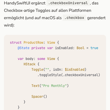
HandySwiftUI ergänzt
, das
.checkboxUniversal
Checkbox-artige Toggles auf allen Plattformen
ermöglicht (und auf macOS als
gerendert
.checkbox
wird):
struct
ProductRow
: 
View
 {

@State
private
var
 isEnabled: 
Bool
=
true
var
 body: 
some
View
 {

HStack
 {

Toggle
(
""
, isOn: 
$isEnabled
)

              .toggleStyle(.checkboxUniversal)

Text
(
"Pro Monthly"
)

Spacer
()

       }

    }
