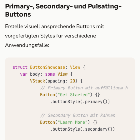
Primary-, Secondary- und Pulsating-
Buttons
Erstelle visuell ansprechende Buttons mit
vorgefertigten Styles für verschiedene
Anwendungsfälle:
struct
ButtonShowcase
: 
View
 {

var
 body: 
some
View
 {

VStack
(spacing: 
20
) {

// Primary Button mit auffälligem Hinter
Button
(
"Get Started"
) {}

               .buttonStyle(.primary())

// Secondary Button mit Rahmen
Button
(
"Learn More"
) {}

               .buttonStyle(.secondary())
