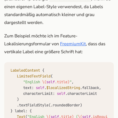
einen eigenen Label-Style verwendest, da Labels
standardmäßig automatisch kleiner und grau
dargestellt werden.
Zum Beispiel möchte ich im Feature-
Lokalisierungsformular von
FreemiumKit
, dass das
vertikale Label eine größere Schrift hat:
LabeledContent
 {

LimitedTextField
(

"English 
\(
self
.title)
"
,

      text: 
self
.
$localizedString
.fallback,

      characterLimit: 
self
.characterLimit

   )

   .textFieldStyle(.roundedBorder)

} label: {

Text
(
"English 
\(
self
.title)
 (
\(
self
.isRequired 
?