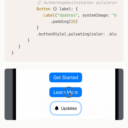
// Aufmerksamkeitsstarker pulsierender B
Button
 {} label: {

Label
(
"Updates"
, systemImage: 
"bell.f
                 .padding(
15
)

           }

           .buttonStyle(.pulsating(color: .blue, co
       }

   }

}