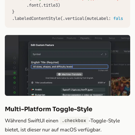
      .font(.title3)

}

.labeledContentStyle(.vertical(muteLabel: 
false
))
Multi-Platform Toggle-Style
Während SwiftUI einen
-Toggle-Style
.checkbox
bietet, ist dieser nur auf macOS verfügbar.