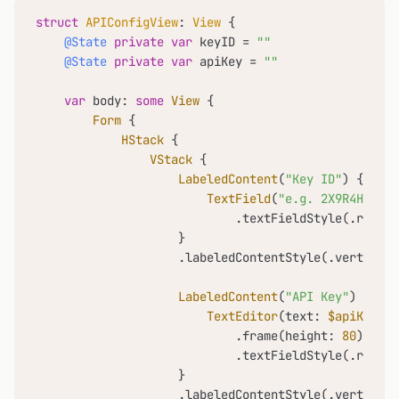
struct
APIConfigView
: 
View
 {

@State
private
var
 keyID 
=
""
@State
private
var
 apiKey 
=
""
var
 body: 
some
View
 {

Form
 {

HStack
 {

VStack
 {

LabeledContent
(
"Key ID"
) {

TextField
(
"e.g. 2X9R4HXF34"
                            .textFieldStyle(.rounde
                    }

                    .labeledContentStyle(.vertical(
LabeledContent
(
"API Key"
) {

TextEditor
(text: 
$apiKey
)

                            .frame(height: 
80
)

                            .textFieldStyle(.rounde
                    }

                    .labeledContentStyle(.vertical(